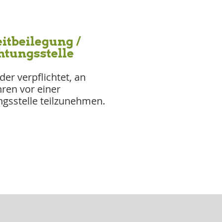
it­beilegung /
htungs­stelle
der verpflichtet, an
hren vor einer
gsstelle teilzunehmen.