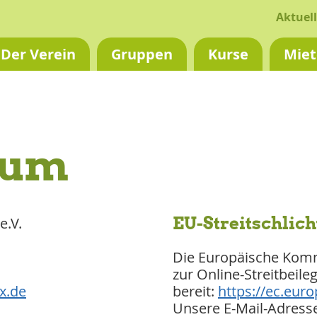
Aktuell
Der Verein
Gruppen
Kurse
Miet
sum
EU-Streitschlic
e.V.
Die Europäische Kommi
zur Online-Streitbeile
x.de
bereit:
https://ec.eur
Unsere E-Mail-Adresse