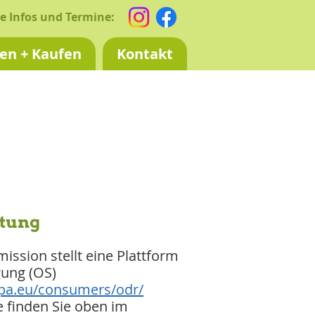
e Infos und Termine:
en + Kaufen
Kontakt
htung
ssion stellt eine Plattform
gung (OS)
opa.eu/consumers/odr/
 finden Sie oben im