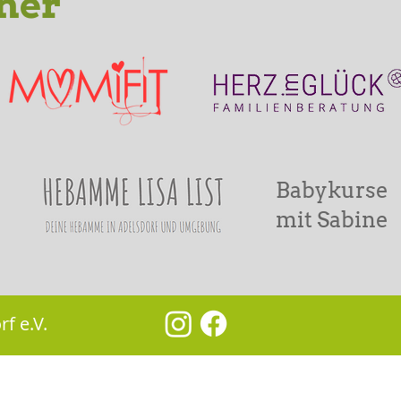
ner
Babykurse
mit Sabine
f e.V.